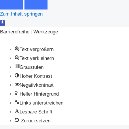
Zum Inhalt springen
Werkzeugleiste
öffnen
Barrierefreiheit Werkzeuge
Text vergrößern
Text verkleinern
Graustufen
Hoher Kontrast
Negativkontrast
Heller Hintergrund
Links unterstreichen
Lesbare Schrift
Zurücksetzen