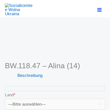
Zum
MAI
Inhalt
ME
springen
BW.118.47 – Alina (14)
Beschreibung
Land
*