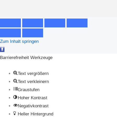
Zum Inhalt springen
Werkzeugleiste
öffnen
Barrierefreiheit Werkzeuge
Text vergrößern
Text verkleinern
Graustufen
Hoher Kontrast
Negativkontrast
Heller Hintergrund