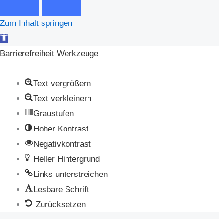
Zum Inhalt springen
Werkzeugleiste
öffnen
Barrierefreiheit Werkzeuge
Text vergrößern
Text verkleinern
Graustufen
Hoher Kontrast
Negativkontrast
Heller Hintergrund
Links unterstreichen
Lesbare Schrift
Zurücksetzen