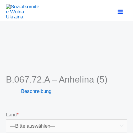
Zum
MAI
Inhalt
ME
springen
B.067.72.A – Anhelina (5)
Beschreibung
Land
*