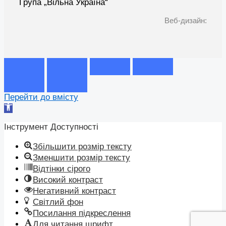
Група „Вільна Україна“
Веб-дизайн:
Перейти до вмісту
Відкрити
Панель
інструментів
Інструмент Доступності
Збільшити розмір тексту
Зменшити розмір тексту
Відтінки сірого
Високий контраст
Негативний контраст
Світлий фон
Посилання підкреслення
Для читання шрифт