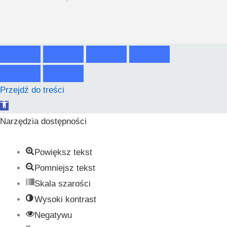
Przejdź do treści
Otwórz
pasek
Narzędzia dostępności
narzędzi
Powiększ tekst
Pomniejsz tekst
Skala szarości
Wysoki kontrast
Negatywu