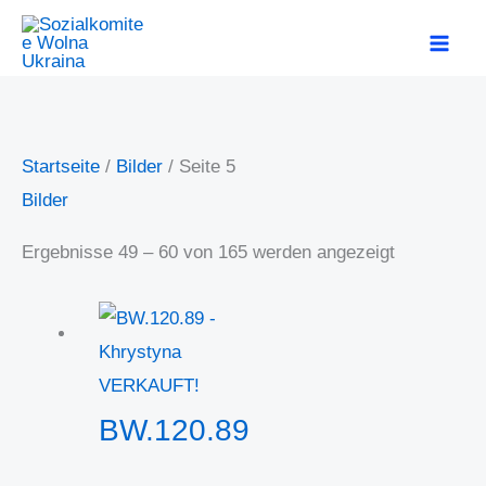
Zum
MAI
Inhalt
ME
springen
Nach
Startseite
/
Bilder
/ Seite 5
Beliebtheit
Bilder
sortiert
Ergebnisse 49 – 60 von 165 werden angezeigt
VERKAUFT!
BW.120.89
–