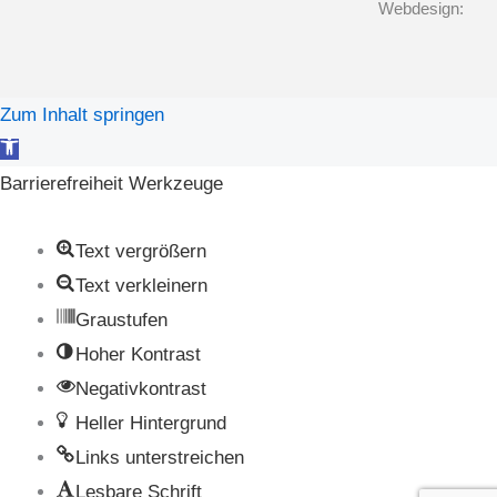
Webdesign:
Zum Inhalt springen
Werkzeugleiste
öffnen
Barrierefreiheit Werkzeuge
Text vergrößern
Text verkleinern
Graustufen
Hoher Kontrast
Negativkontrast
Heller Hintergrund
Links unterstreichen
Lesbare Schrift