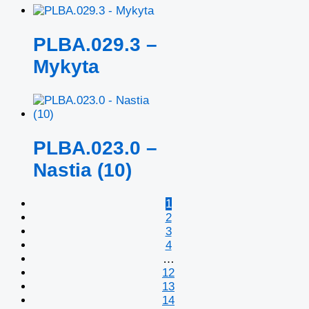
PLBA.029.3 –
Mykyta
PLBA.023.0 –
Nastia (10)
1
2
3
4
…
12
13
14